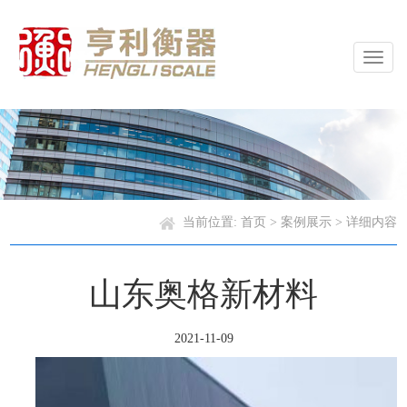
Toggl
navig
当前位置:
首页
>
案例展示
> 详细内容
山东奥格新材料
2021-11-09