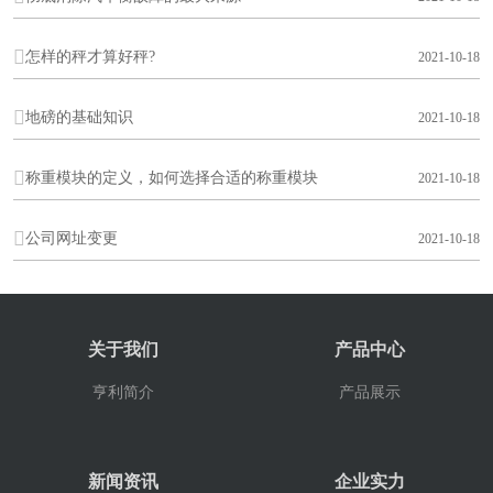
怎样的秤才算好秤?
2021-10-18
地磅的基础知识
2021-10-18
称重模块的定义，如何选择合适的称重模块
2021-10-18
公司网址变更
2021-10-18
关于我们
产品中心
亨利简介
产品展示
新闻资讯
企业实力